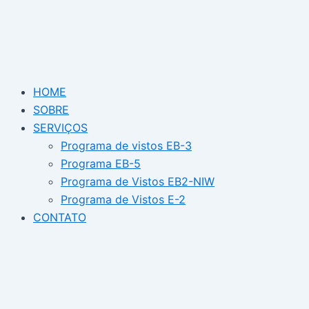
Ir
para
o
conteúdo
HOME
SOBRE
SERVIÇOS
Programa de vistos EB-3
Programa EB-5
Programa de Vistos EB2-NIW
Programa de Vistos E-2
CONTATO