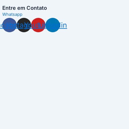
Entre em Contato
Whatsapp
acebook
Instagram
Youtube
Linkedin