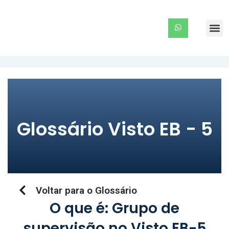
Ir
para
Me
o
conteúdo
Glossário Visto EB - 5
Voltar para o Glossário
O que é: Grupo de
supervisão no Visto EB-5