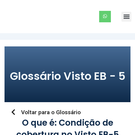
Ir
para
Me
o
conteúdo
Glossário Visto EB - 5
Voltar para o Glossário
O que é: Condição de
cobertura no Visto EB-5