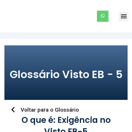
Ir
para
Me
o
conteúdo
Glossário Visto EB - 5
Voltar para o Glossário
O que é: Exigência no
Visto EB-5