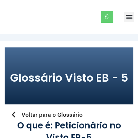
Ir
para
Me
o
conteúdo
Glossário Visto EB - 5
Voltar para o Glossário
O que é: Peticionário no
Visto EB-5