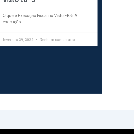
O que é Execução Fiscal no Visto EB-5 A
execução
fevereiro 29, 2024
Nenhum comentário
t