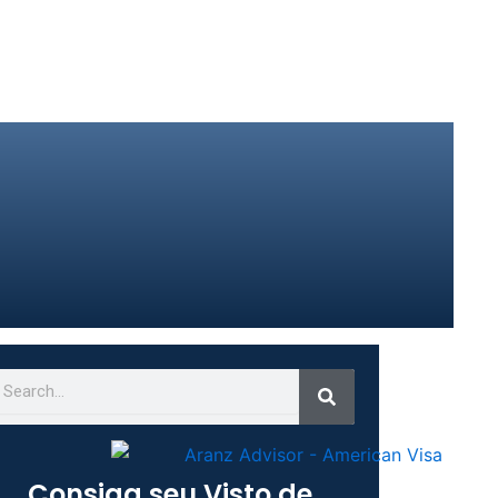
Search
earch
Consiga seu Visto de