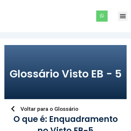
Ir
para
Me
o
conteúdo
Glossário Visto EB - 5
Voltar para o Glossário
O que é: Enquadramento
no Visto EB-5