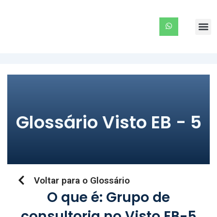
Ir
para
Me
o
conteúdo
Glossário Visto EB - 5
Voltar para o Glossário
O que é: Grupo de
consultoria no Visto EB-5