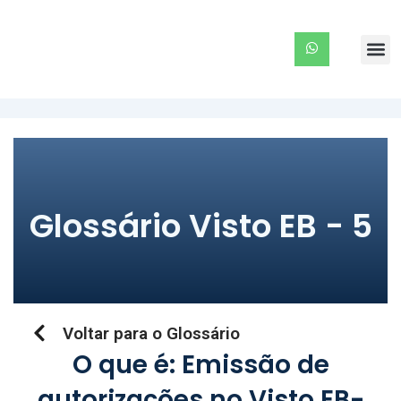
Ir
para
Me
o
conteúdo
Glossário Visto EB - 5
Voltar para o Glossário
O que é: Emissão de
autorizações no Visto EB-