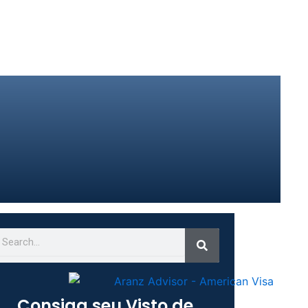
Search
earch
Consiga seu Visto de