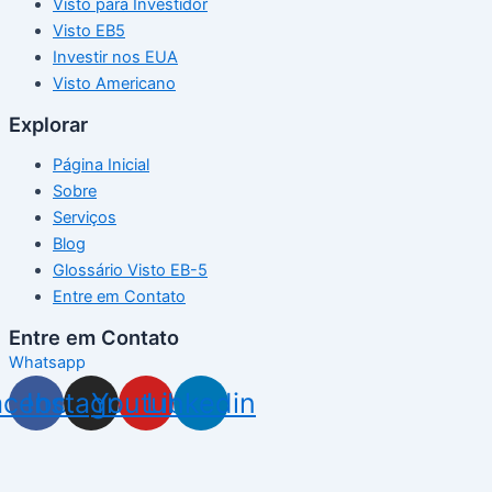
Visto para Investidor
Visto EB5
Investir nos EUA
Visto Americano
Explorar
Página Inicial
Sobre
Serviços
Blog
Glossário Visto EB-5
Entre em Contato
Entre em Contato
Whatsapp
acebook
Instagram
Youtube
Linkedin