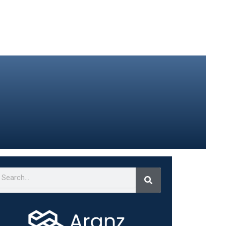
Search
earch