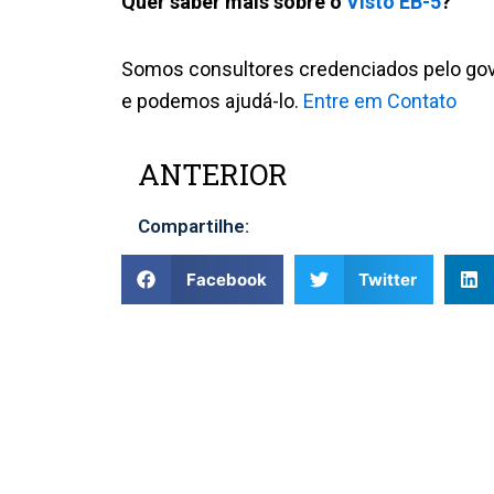
Quer saber mais sobre o
Visto EB-5
?
Somos consultores credenciados pelo gov
e podemos ajudá-lo.
Entre em Contato
ANTERIOR
Prev
Compartilhe:
Facebook
Twitter