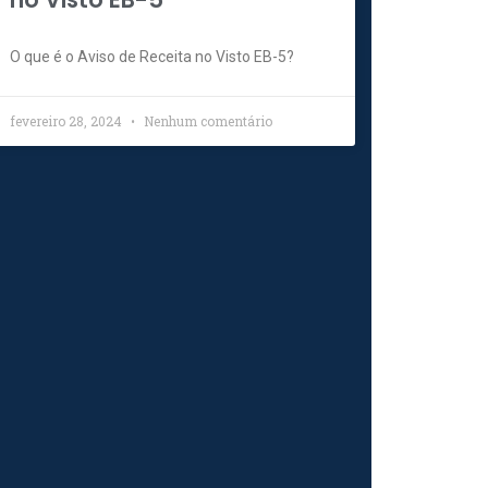
O que é o Aviso de Receita no Visto EB-5?
fevereiro 28, 2024
Nenhum comentário