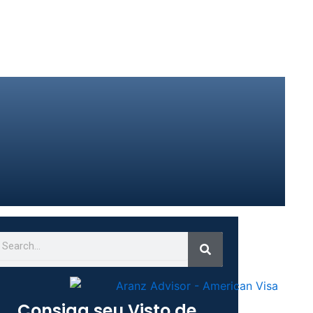
Search
earch
Consiga seu Visto de