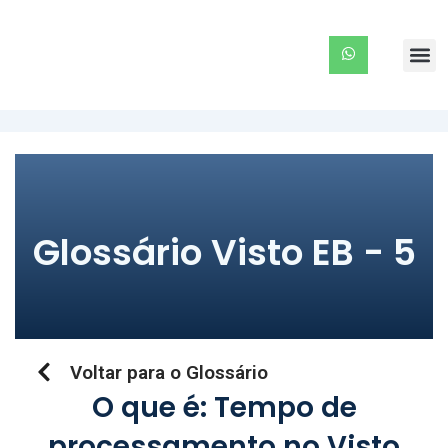
Ir
para
Me
o
conteúdo
Glossário Visto EB - 5
Voltar para o Glossário
O que é: Tempo de
processamento no Visto