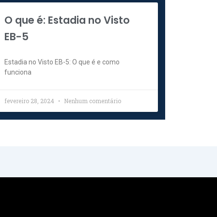
O que é: Estadia no Visto
EB-5
t
Estadia no Visto EB-5: O que é e como
funciona
fevereiro 28, 2024
Nenhum comentário