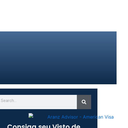
Search
earch
Consiga seu Visto de