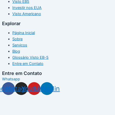
Visto EB5
Investir nos EUA
Visto Americano
Explorar
Página Inicial
Sobre
Serviços
Blog
Glossário Visto EB-5
Entre em Contato
Entre em Contato
Whatsapp
acebook
Instagram
Youtube
Linkedin