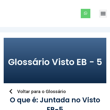
Ir
para
Me
o
conteúdo
Glossário Visto EB - 5
Voltar para o Glossário
O que é: Juntada no Visto
EB-5