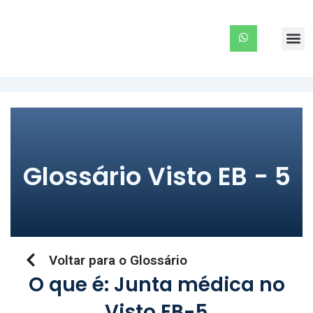
Ir
para
Me
o
conteúdo
Glossário Visto EB - 5
Voltar para o Glossário
O que é: Junta médica no
Visto EB-5