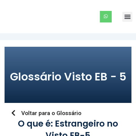
Ir
para
Me
o
conteúdo
Glossário Visto EB - 5
Voltar para o Glossário
O que é: Estrangeiro no
Visto EB-5