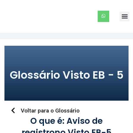
Ir
para
Me
o
conteúdo
Glossário Visto EB - 5
Voltar para o Glossário
O que é: Aviso de
registrono Visto EB-5