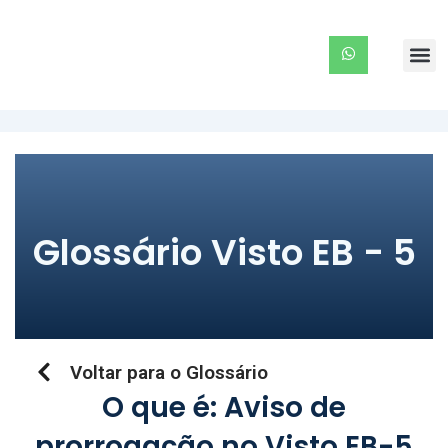
Ir
para
Me
o
conteúdo
Glossário Visto EB - 5
Voltar para o Glossário
O que é: Aviso de
prorrogação no Visto EB-5