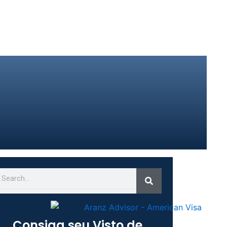
Search
earch
Consiga seu Visto de